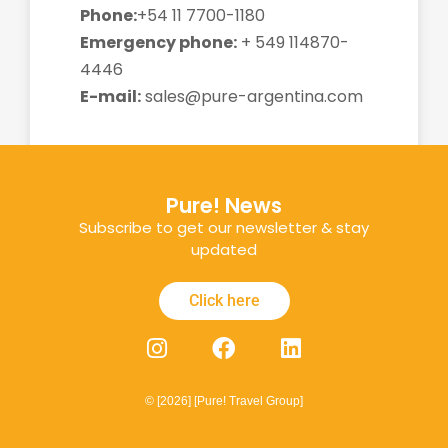
Phone:
+54 11 7700-1180
Emergency phone:
+ 549 114870-
4446
E-mail:
sales@pure-argentina.com
Pure! News
Subscribe to get our newsletter & stay
updated
Click here
© [2026] [Pure! Travel Group]